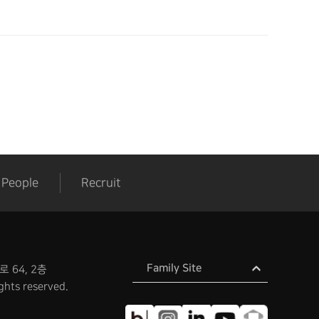
People
Recruit
Family Site
 64, 2층
ghts reserved.