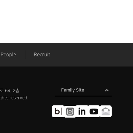
People
Recruit
Family Site
 64, 2층
ghts reserved.