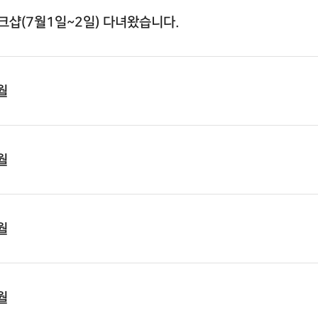
크샵(7월1일~2일) 다녀왔습니다.
월
월
월
월