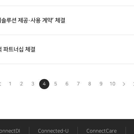
리솔루션 제공·사용 계약’ 체결
략적 파트너십 체결
1
2
3
4
5
6
7
8
9
10
onnectDI
Connected-U
ConnectCare