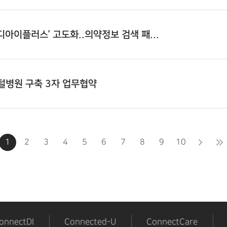
트디아이플러스’ 고도화..의약정보 검색 패...
병원 구축 3자 업무협약
1
2
3
4
5
6
7
8
9
10
onnectDI
Connected-U
ConnectCare