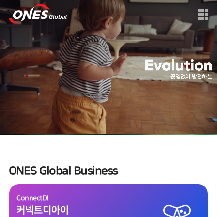
ONES Global Business
ConnectDI
커넥트디아이