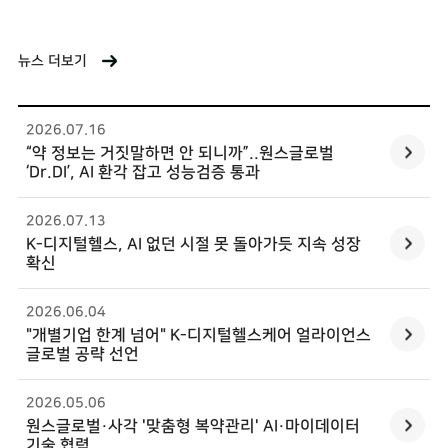
ONES Global News
뉴스 더보기
2026.07
.
16
“약 정보는 거짓말하면 안 되니까”..원스글로벌
‘Dr.DI’, AI 환각 잡고 성능검증 통과
2026.07
.
13
K-디지털헬스, AI 없던 시절 못 돌아가듯 지속 성장
확신
2026.06
.
04
"개별기업 한계 넘어" K-디지털헬스케어 얼라이언스
글로벌 공략 선언
2026.05
.
06
원스글로벌·사각 '맞춤형 복약관리' AI·마이데이터
기술 협력