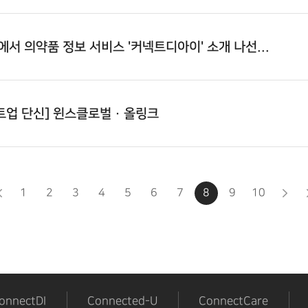
쇼에서 의약품 정보 서비스 '커넥트디아이' 소개 나선...
업 단신] 윈스클로벌 · 올링크
1
2
3
4
5
6
7
8
9
10
onnectDI
Connected-U
ConnectCare