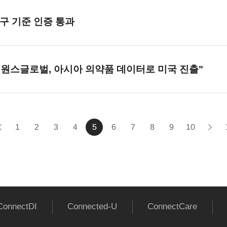
구 기준 인증 통과
"
원스글로벌
, 아시아 의약품 데이터로 미국 진출"
1
2
3
4
5
6
7
8
9
10
ConnectDI
Connected-U
ConnectCare