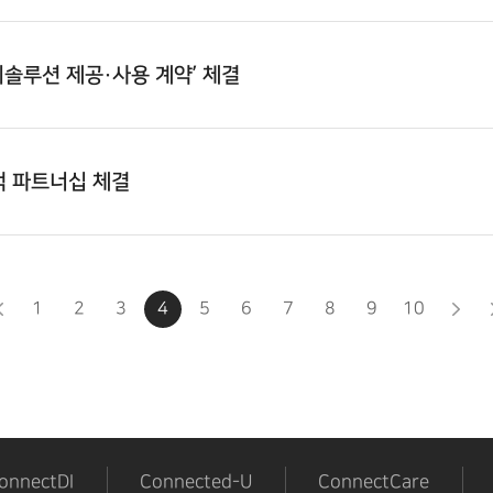
리솔루션 제공·사용 계약’ 체결
략적 파트너십 체결
1
2
3
4
5
6
7
8
9
10
onnectDI
Connected-U
ConnectCare